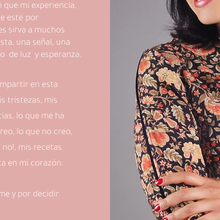
 que mi experiencia,
ue esté por
es sirva a muchos
sta, una señal, una
to de luz y esperanza.
ompartir en esta
s tristezas, mis
cias, lo que me ha
reo, lo que no creo,
é no!, mis recetas
sta en mi corazón.
me y por decidir