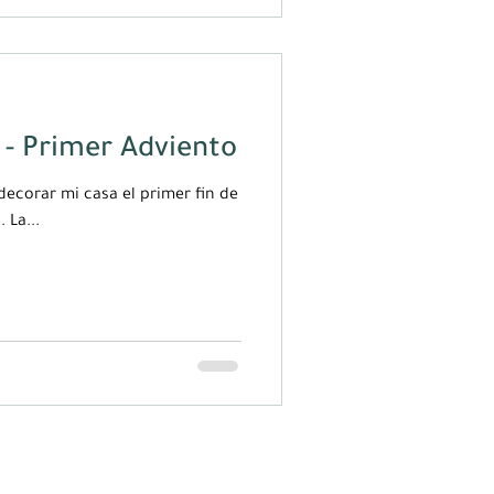
- Primer Adviento
decorar mi casa el primer fin de
semana de adviento. Este año no fue la excepción. La...