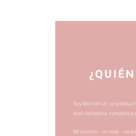
¿QUIÉN
Soy Monserrat, orgullosa 
bien soñadora, romántica y 
Mi camino – mi vida – no es