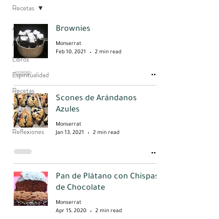
Recetas
All Posts
Brownies
Mi Historia
Monserrat
Feb 10, 2021
2 min read
Libros
Espiritualidad
Recetas
Scones de Arándanos
Yo | Hoy -
Azules
Ahora
Monserrat
Reflexiones
Jan 13, 2021
2 min read
Pan de Plátano con Chispas
de Chocolate
Monserrat
Apr 15, 2020
2 min read