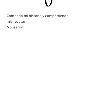
Contando mi historia y compartiendo 
mis recetas
Monserrat
#CuentaTuHistoria
#Recetas
#Brownies
#Postres
#PequeñosPlaceres
#Disfrutando
#AlimentandoAlAlma
Recetas