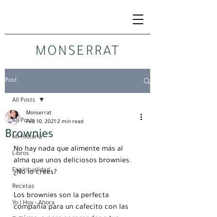
MONSERRAT
Post
All Posts
Monserrat
All Posts
Feb 10, 2021
2 min read
Brownies
Mi Historia
No hay nada que alimente más al 
Libros
alma que unos deliciosos brownies. 
Espiritualidad
¿No lo crees?
Recetas
Los brownies son la perfecta 
Yo | Hoy - Ahora
compañía para un cafecito con las 