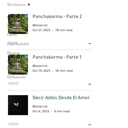
Mi Historia
All Posts
Panchakarma - Parte 2
Mi Historia
Monserrat
Oct 31, 2023
18 min read
Libros
Espiritualidad
Recetas
Panchakarma - Parte 1
Yo | Hoy -
Monserrat
Ahora
Oct 19, 2023
10 min read
Reflexiones
Decir Adiós Desde El Amor
Monserrat
Oct 4, 2023
6 min read