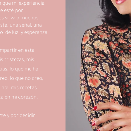
 que mi experiencia,
ue esté por
es sirva a muchos
sta, una señal, una
to de luz y esperanza.
ompartir en esta
s tristezas, mis
cias, lo que me ha
reo, lo que no creo,
é no!, mis recetas
sta en mi corazón.
me y por decidir