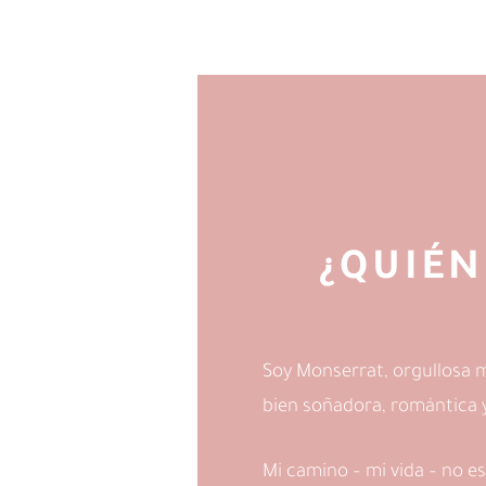
¿QUIÉN
Soy Monserrat, orgullosa 
bien soñadora, romántica y 
Mi camino – mi vida – no es