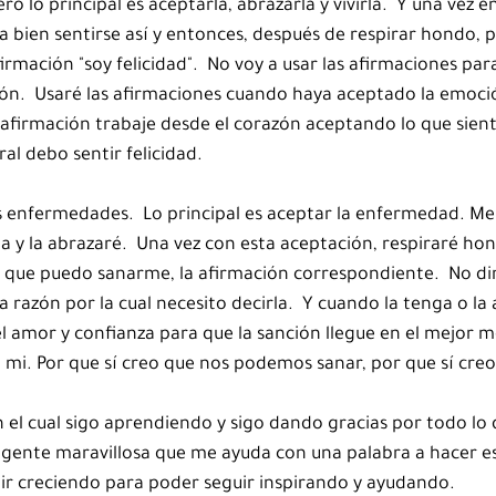
ero lo principal es aceptarla, abrazarla y vivirla.  Y una vez e
 bien sentirse así y entonces, después de respirar hondo, 
firmación "soy felicidad".  No voy a usar las afirmaciones par
ón.  Usaré las afirmaciones cuando haya aceptado la emoción
 afirmación trabaje desde el corazón aceptando lo que sient
al debo sentir felicidad.
 enfermedades.  Lo principal es aceptar la enfermedad. Me
la y la abrazaré.  Una vez con esta aceptación, respiraré hon
 que puedo sanarme, la afirmación correspondiente.  No di
a razón por la cual necesito decirla.  Y cuando la tenga o la a
l amor y confianza para que la sanción llegue en el mejor 
 mi. Por que sí creo que nos podemos sanar, por que sí creo
n el cual sigo aprendiendo y sigo dando gracias por todo lo
gente maravillosa que me ayuda con una palabra a hacer es
ir creciendo para poder seguir inspirando y ayudando.  