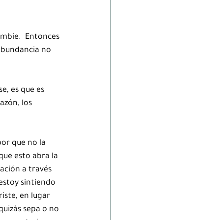
ambie.  Entonces 
 abundancia no 
e, es que es 
azón, los 
or que no la 
que esto abra la 
ación a través 
estoy sintiendo 
iste, en lugar 
 quizás sepa o no 