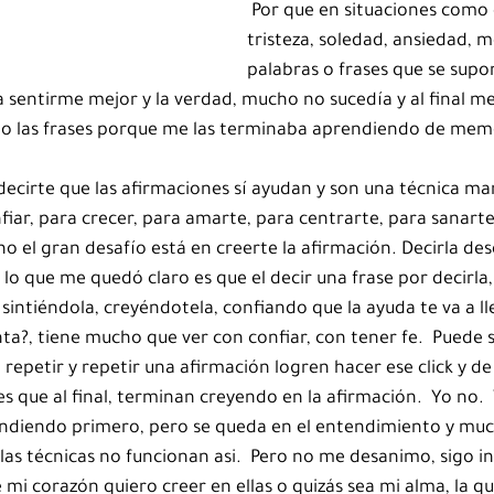
 Por que en situaciones como
tristeza, soledad, ansiedad, m
palabras o frases que se supo
a sentirme mejor y la verdad, mucho no sucedía y al final 
do las frases porque me las terminaba aprendiendo de mem
decirte que las afirmaciones sí ayudan y son una técnica mar
iar, para crecer, para amarte, para centrarte, para sanarte.
ho el gran desafío está en creerte la afirmación. Decirla des
lo que me quedó claro es que el decir una frase por decirla
 sintiéndola, creyéndotela, confiando que la ayuda te va a lle
ta?, tiene mucho que ver con confiar, con tener fe.  Puede s
epetir y repetir una afirmación logren hacer ese click y de 
es que al final, terminan creyendo en la afirmación.  Yo no. 
ndiendo primero, pero se queda en el entendimiento y much
las técnicas no funcionan asi.  Pero no me desanimo, sigo i
mi corazón quiero creer en ellas o quizás sea mi alma, la qu