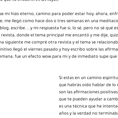
a que tu encuentres las tuyas.
 se mi hizo eterno, camino para poder estar hoy, ahora, enfr
e, me llegó como hace dos o tres semanas en una meditació
log, escribe....y mi respuesta fue si, lo sé, pero no sé qué esc
evista, donde el tema principal me encantó y me dije, quiz
a siguiente me compré otra revista y el tema se relacionaba
itivo llegó el viernes pasado y hoy escribo sobre las afirm
semana, fue un efecto wow para mi y de inmediato supe que t
Si estas en un camino espiritu
que habrás oido hablar de lo 
son las afirmaciones positivas
que te pueden ayudar a cambia
es una técnica que he intentad
años y la verdad no terminab