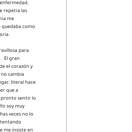
 enfermedad, 
e repetía las 
nía me 
me quedaba como 
oria.
avillosa para 
  El gran 
de el corazón y 
, no cambia 
gar, literal hace 
er que a 
pronto sentir lo 
 Yo soy muy 
as veces no lo 
ntentando 
e me insiste en 