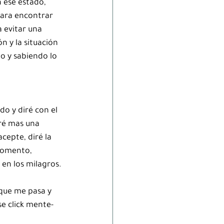
n ese estado, 
para encontrar 
a evitar una 
 y la situación 
o y sabiendo lo 
 
do y diré con el 
ré mas una 
cepte, diré la 
momento, 
 en los milagros.
 que me pasa y 
e click mente-