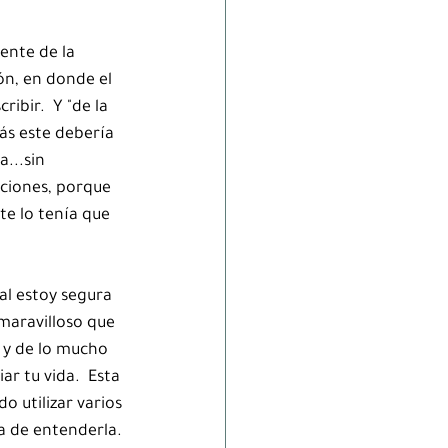
ente de la 
n, en donde el 
ribir.  Y "de la 
ás este debería 
...sin 
aciones, porque 
e lo tenía que 
al estoy segura 
maravilloso que 
 y de lo mucho 
r tu vida.  Esta 
o utilizar varios 
a de entenderla. 