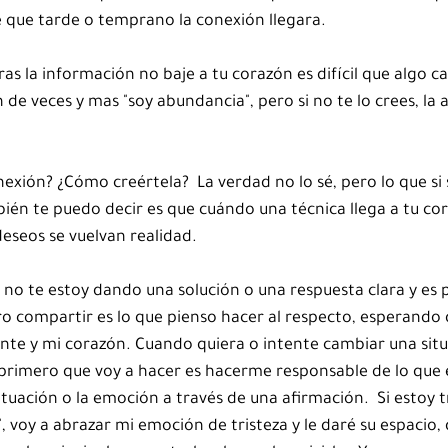
e que tarde o temprano la conexión llegara.  
as la información no baje a tu corazón es difícil que algo c
 de veces y mas "soy abundancia", pero si no te lo crees, la
xión? ¿Cómo creértela?  La verdad no lo sé, pero lo que si s
bién te puedo decir es que cuándo una técnica llega a tu cor
deseos se vuelvan realidad. 
 no te estoy dando una solución o una respuesta clara y es p
ro compartir es lo que pienso hacer al respecto, esperando 
te y mi corazón. Cuando quiera o intente cambiar una situ
 primero que voy a hacer es hacerme responsable de lo que 
ituación o la emoción a través de una afirmación.  Si estoy tr
d", voy a abrazar mi emoción de tristeza y le daré su espacio,