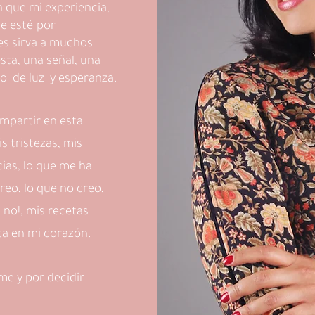
 que mi experiencia,
ue esté por
es sirva a muchos
sta, una señal, una
to de luz y esperanza.
ompartir en esta
s tristezas, mis
cias, lo que me ha
reo, lo que no creo,
é no!, mis recetas
sta en mi corazón.
me y por decidir