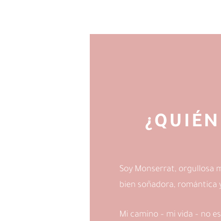
¿QUIÉN
Soy Monserrat, orgullosa 
bien soñadora, romántica y 
Mi camino – mi vida – no es