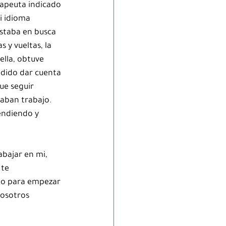
erapeuta indicado 
i idioma 
staba en busca 
 y vueltas, la 
ella, obtuve 
odido dar cuenta 
ue seguir 
aban trabajo.  
endiendo y 
bajar en mi, 
 te 
lo para empezar 
nosotros 