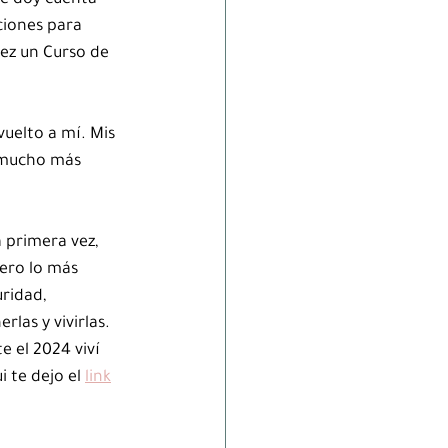
e doy cuenta 
ciones para 
ez un Curso de 
uelto a mí. Mis 
 mucho más 
 primera vez, 
ero lo más 
ridad, 
las y vivirlas. 
 el 2024 viví 
 te dejo el 
link