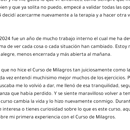
nocí y no me gustó lo que vi. Entonces, como siempre que m
ien y que ya solita no puedo, empecé a validar todas las op
 decidí acercarme nuevamente a la terapia y a hacer otra v
 2024 fue un año de mucho trabajo interno el cual me ha dev
rma de ver cada cosa o cada situación han cambiado. Estoy
 alegre, menos encerrada y más abierta al mañana.
que no hice el Curso de Milagros tan juiciosamente como la
da vez entendí muchísimo mejor muchos de los ejercicios. P
scaba me lo volvió a dar, me llenó de esa tranquilidad, segu
anza que había perdido. Y se siente maravilloso volver a tener
e curso cambia la vida y lo hizo nuevamente conmigo. Durante
 interesa o tienes curiosidad sobre lo que es este curso, aqui
sobre mi primera experiencia con el Curso de Milagros.