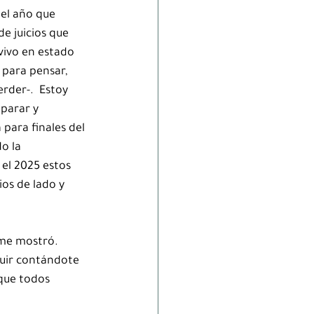
 el año que 
e juicios que 
vivo en estado 
para pensar, 
rder-.  Estoy 
parar y 
para finales del 
o la 
 el 2025 estos 
ios de lado y 
me mostró.  
uir contándote 
 que todos 