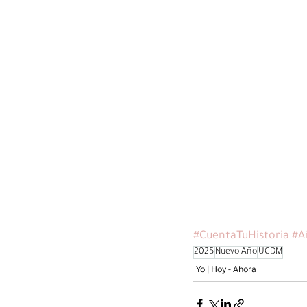
#CuentaTuHistoria
#A
2025
Nuevo Año
UCDM
Yo | Hoy - Ahora