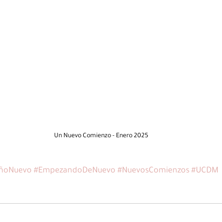
Un Nuevo Comienzo - Enero 2025
ñoNuevo
#EmpezandoDeNuevo
#NuevosComienzos
#UCDM