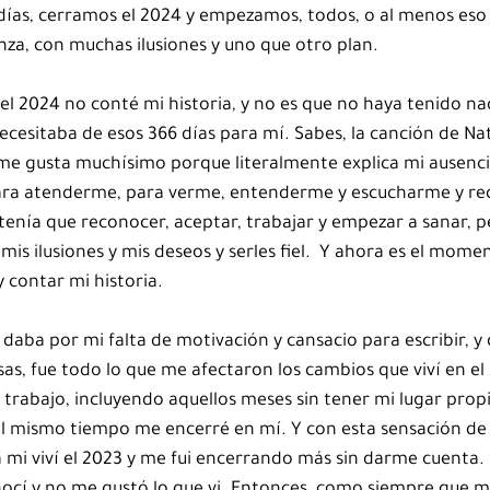
 días, cerramos el 2024 y empezamos, todos, o al menos eso 
nza, con muchas ilusiones y uno que otro plan.
el 2024 no conté mi historia, y no es que no haya tenido na
cesitaba de esos 366 días para mí. Sabes, la canción de Nat
 me gusta muchísimo porque literalmente explica mi ausencia
ara atenderme, para verme, entenderme y escucharme y re
tenía que reconocer, aceptar, trabajar y empezar a sanar, p
mis ilusiones y mis deseos y serles fiel.  Y ahora es el mome
y contar mi historia.
daba por mi falta de motivación y cansacio para escribir, y 
as, fue todo lo que me afectaron los cambios que viví en el
rabajo, incluyendo aquellos meses sin tener mi lugar propi
l mismo tiempo me encerré en mí. Y con esta sensación de 
 mi viví el 2023 y me fui encerrando más sin darme cuenta. 