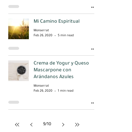
Mi Camino Espiritual
Monserrat
Feb 26, 2020
5 min read
Crema de Yogur y Queso
Mascarpone con
Arándanos Azules
Monserrat
Feb 26, 2020
1 min read
9
/
10