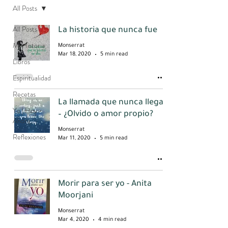
All Posts
All Posts
La historia que nunca fue
Mi Historia
Monserrat
Mar 18, 2020
5 min read
Libros
Espiritualidad
Recetas
La llamada que nunca llega
Yo | Hoy -
– ¿Olvido o amor propio?
Ahora
Monserrat
Reflexiones
Mar 11, 2020
5 min read
Morir para ser yo - Anita
Moorjani
Monserrat
Mar 4, 2020
4 min read